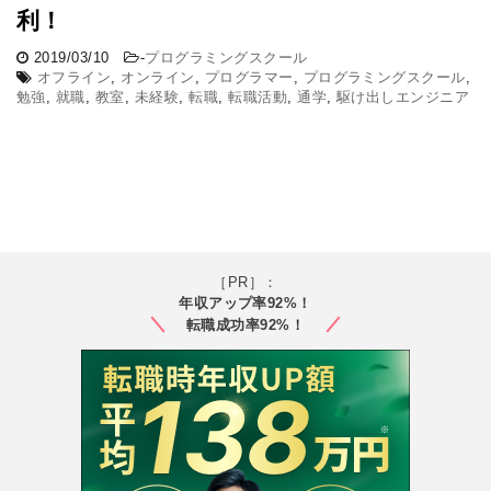
利！
2019/03/10
-
プログラミングスクール
オフライン
,
オンライン
,
プログラマー
,
プログラミングスクール
,
勉強
,
就職
,
教室
,
未経験
,
転職
,
転職活動
,
通学
,
駆け出しエンジニア
［PR］：
年収アップ率92%！
転職成功率92%！