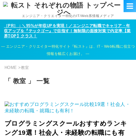
エンジニア・クリエイター特化のIT/Web系情報メディア
［PR］：＼95%が年収UPを実現！／エンジニア転職でキャリア・年
収アップを『テックゴー』で目指す！無制限の面接対策で内定率【業
界TOP】クラス！
エンジニア・クリエイター特化サイト『転スト』は、IT・Web転職に役立つ
情報を幅広くお届け。
HOME
>
教室
「 教室 」 一覧
プログラミングスクールおすすめランキ
ング19選！社会人・未経験の転職にも有