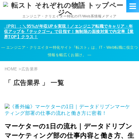
エンジニア・クリエイター特化のIT/Web系情報メディア
［PR］：＼95%が年収UPを実現！／エンジニア転職でキャリア・年
収アップを『テックゴー』で目指す！無制限の面接対策で内定率【業
界TOP】クラス！
エンジニア・クリエイター特化サイト『転スト』は、IT・Web転職に役立つ
情報を幅広くお届け。
HOME
>
広告業界
「 広告業界 」 一覧
マーケターの1日の流れ｜データドリブン
マーケティング部の仕事内容と働き方、生