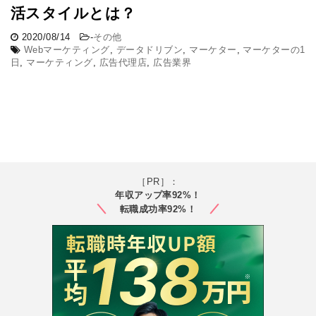
活スタイルとは？
2020/08/14
-
その他
Webマーケティング
,
データドリブン
,
マーケター
,
マーケターの1
日
,
マーケティング
,
広告代理店
,
広告業界
［PR］：
年収アップ率92%！
転職成功率92%！