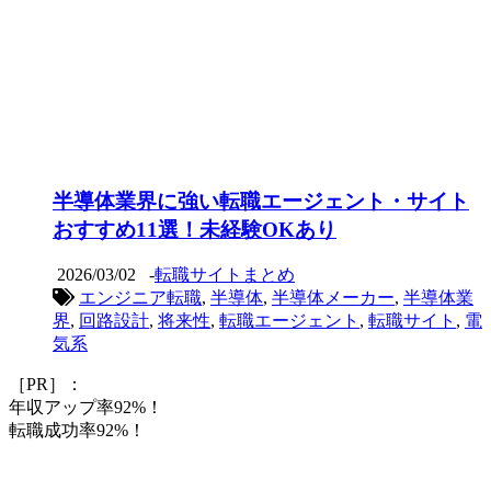
半導体業界に強い転職エージェント・サイト
おすすめ11選！未経験OKあり
2026/03/02
-
転職サイトまとめ
エンジニア転職
,
半導体
,
半導体メーカー
,
半導体業
界
,
回路設計
,
将来性
,
転職エージェント
,
転職サイト
,
電
気系
［PR］：
年収アップ率92%！
転職成功率92%！