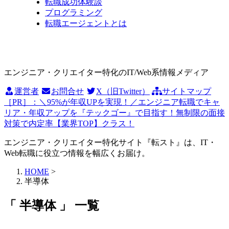
転職成功体験談
プログラミング
転職エージェントとは
エンジニア・クリエイター特化のIT/Web系情報メディア
運営者
お問合せ
X（旧Twitter）
サイトマップ
［PR］：＼95%が年収UPを実現！／エンジニア転職でキャ
リア・年収アップを『テックゴー』で目指す！無制限の面接
対策で内定率【業界TOP】クラス！
エンジニア・クリエイター特化サイト『転スト』は、IT・
Web転職に役立つ情報を幅広くお届け。
HOME
>
半導体
「 半導体 」 一覧