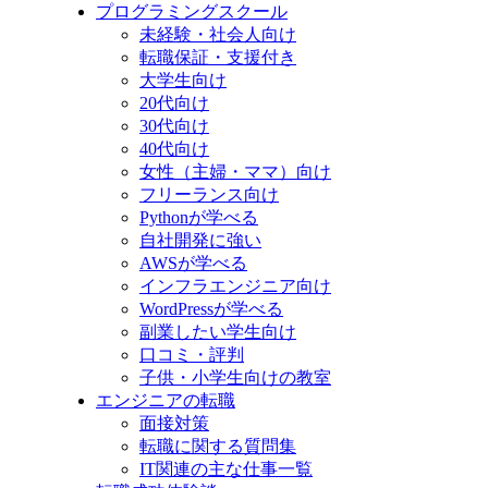
プログラミングスクール
未経験・社会人向け
転職保証・支援付き
大学生向け
20代向け
30代向け
40代向け
女性（主婦・ママ）向け
フリーランス向け
Pythonが学べる
自社開発に強い
AWSが学べる
インフラエンジニア向け
WordPressが学べる
副業したい学生向け
口コミ・評判
子供・小学生向けの教室
エンジニアの転職
面接対策
転職に関する質問集
IT関連の主な仕事一覧