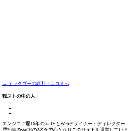
→ テックゴーの評判・口コミへ
転ストの中の人
エンジニア歴16年のstaffHとWebデザイナー・ディレクター
歴20年のstaffRの2名が中心となりこのサイトを運営していま