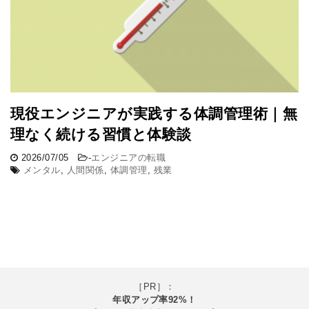
現役エンジニアが実践する体調管理術｜無
理なく続ける習慣と体験談
2026/07/05
-
エンジニアの転職
メンタル
,
人間関係
,
体調管理
,
残業
［PR］：
年収アップ率92%！