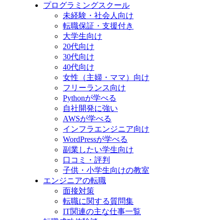
プログラミングスクール
未経験・社会人向け
転職保証・支援付き
大学生向け
20代向け
30代向け
40代向け
女性（主婦・ママ）向け
フリーランス向け
Pythonが学べる
自社開発に強い
AWSが学べる
インフラエンジニア向け
WordPressが学べる
副業したい学生向け
口コミ・評判
子供・小学生向けの教室
エンジニアの転職
面接対策
転職に関する質問集
IT関連の主な仕事一覧