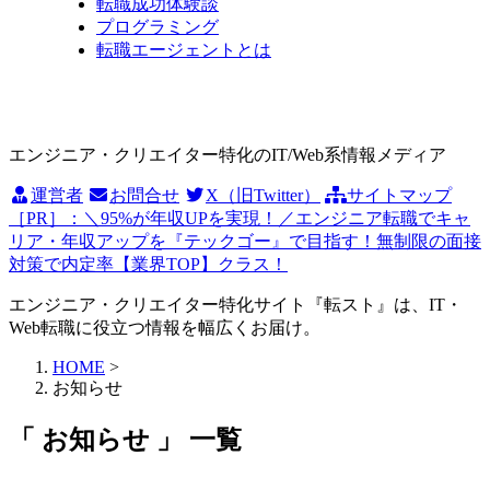
転職成功体験談
プログラミング
転職エージェントとは
エンジニア・クリエイター特化のIT/Web系情報メディア
運営者
お問合せ
X（旧Twitter）
サイトマップ
［PR］：＼95%が年収UPを実現！／エンジニア転職でキャ
リア・年収アップを『テックゴー』で目指す！無制限の面接
対策で内定率【業界TOP】クラス！
エンジニア・クリエイター特化サイト『転スト』は、IT・
Web転職に役立つ情報を幅広くお届け。
HOME
>
お知らせ
「 お知らせ 」 一覧