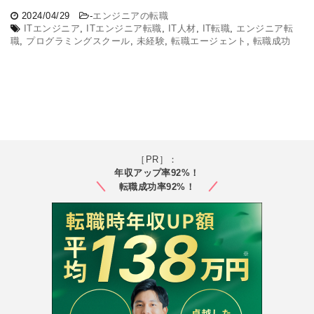
2024/04/29
-
エンジニアの転職
ITエンジニア
,
ITエンジニア転職
,
IT人材
,
IT転職
,
エンジニア転
職
,
プログラミングスクール
,
未経験
,
転職エージェント
,
転職成功
［PR］：
年収アップ率92%！
転職成功率92%！