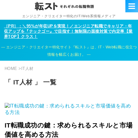
エンジニア・クリエイター特化のIT/Web系情報メディア
［PR］：＼95%が年収UPを実現！／エンジニア転職でキャリア・年
収アップを『テックゴー』で目指す！無制限の面接対策で内定率【業
界TOP】クラス！
エンジニア・クリエイター特化サイト『転スト』は、IT・Web転職に役立つ
情報を幅広くお届け。
HOME
>
IT人材
「 IT人材 」 一覧
IT転職成功の鍵：求められるスキルと市場
価値を高める方法