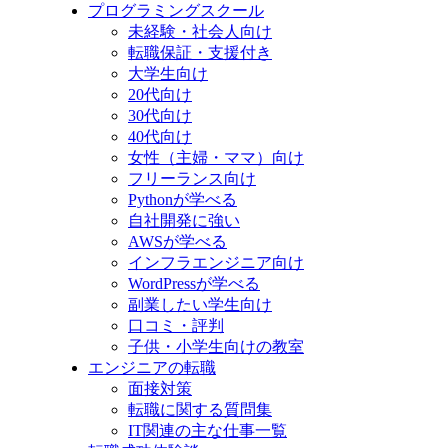
プログラミングスクール
未経験・社会人向け
転職保証・支援付き
大学生向け
20代向け
30代向け
40代向け
女性（主婦・ママ）向け
フリーランス向け
Pythonが学べる
自社開発に強い
AWSが学べる
インフラエンジニア向け
WordPressが学べる
副業したい学生向け
口コミ・評判
子供・小学生向けの教室
エンジニアの転職
面接対策
転職に関する質問集
IT関連の主な仕事一覧