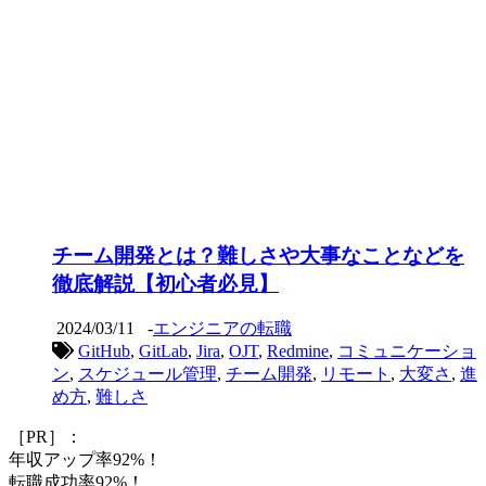
チーム開発とは？難しさや大事なことなどを
徹底解説【初心者必見】
2024/03/11
-
エンジニアの転職
GitHub
,
GitLab
,
Jira
,
OJT
,
Redmine
,
コミュニケーショ
ン
,
スケジュール管理
,
チーム開発
,
リモート
,
大変さ
,
進
め方
,
難しさ
［PR］：
年収アップ率92%！
転職成功率92%！