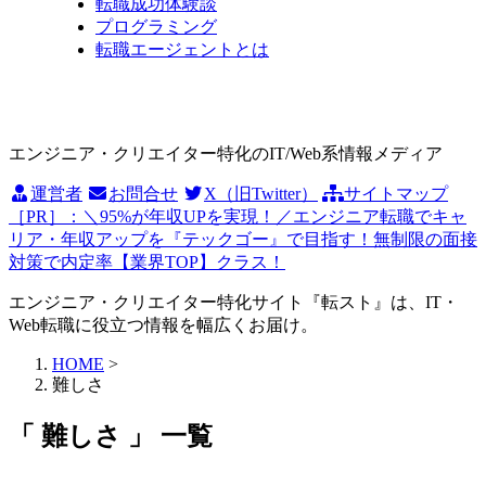
転職成功体験談
プログラミング
転職エージェントとは
エンジニア・クリエイター特化のIT/Web系情報メディア
運営者
お問合せ
X（旧Twitter）
サイトマップ
［PR］：＼95%が年収UPを実現！／エンジニア転職でキャ
リア・年収アップを『テックゴー』で目指す！無制限の面接
対策で内定率【業界TOP】クラス！
エンジニア・クリエイター特化サイト『転スト』は、IT・
Web転職に役立つ情報を幅広くお届け。
HOME
>
難しさ
「 難しさ 」 一覧