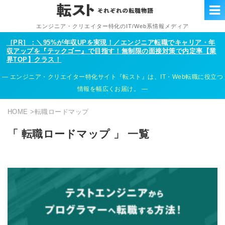
エンジニア・クリエイター特化のIT/Web系情報メディア
［PR］：＼95%が年収UPを実現！／エンジニア転職でキャリア・年
収アップを『テックゴー』で目指す！無制限の面接対策で内定率【業
界TOP】クラス！
エンジニア・クリエイター特化サイト『転スト』は、IT・Web転職に役立つ
情報を幅広くお届け。
HOME
>
転職ロードマップ
「 転職ロードマップ 」 一覧