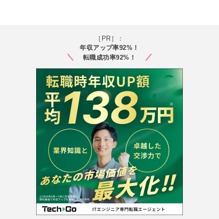
［PR］：
年収アップ率92%！
転職成功率92%！