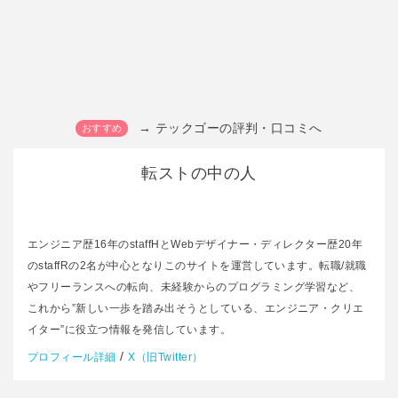
→ テックゴーの評判・口コミへ
転ストの中の人
エンジニア歴16年のstaffHとWebデザイナー・ディレクター歴20年
のstaffRの2名が中心となりこのサイトを運営しています。転職/就職
やフリーランスへの転向、未経験からのプログラミング学習など、
これから”新しい一歩を踏み出そうとしている、エンジニア・クリエ
イター”に役立つ情報を発信しています。
/
プロフィール詳細
X（旧Twitter）