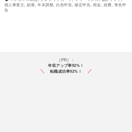
個人事業主
,
副業
,
年末調整
,
白色申告
,
確定申告
,
税金
,
経費
,
青色申
告
［PR］：
年収アップ率92%！
転職成功率92%！