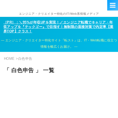
エンジニア・クリエイター特化のIT/Web系情報メディア
［PR］：＼95%が年収UPを実現！／エンジニア転職でキャリア・年
収アップを『テックゴー』で目指す！無制限の面接対策で内定率【業
界TOP】クラス！
エンジニア・クリエイター特化サイト『転スト』は、IT・Web転職に役立つ
情報を幅広くお届け。
HOME
>
白色申告
「 白色申告 」 一覧