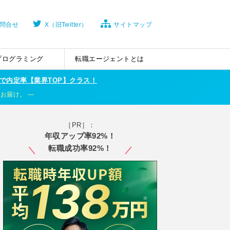
問合せ
X（旧Twitter）
サイトマップ
プログラミング
転職エージェントとは
で内定率【業界TOP】クラス！
くお届け。
［PR］：
年収アップ率92%！
転職成功率92%！