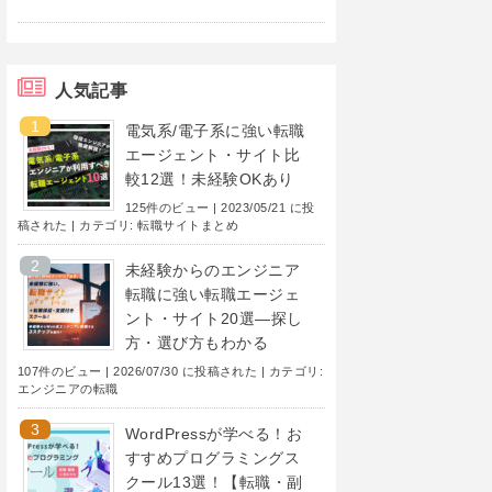
人気記事
電気系/電子系に強い転職
エージェント・サイト比
較12選！未経験OKあり
125件のビュー
|
2023/05/21 に投
稿された
|
カテゴリ:
転職サイトまとめ
未経験からのエンジニア
転職に強い転職エージェ
ント・サイト20選―探し
方・選び方もわかる
107件のビュー
|
2026/07/30 に投稿された
|
カテゴリ:
エンジニアの転職
WordPressが学べる！お
すすめプログラミングス
クール13選！【転職・副