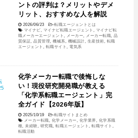
ントの評判は？メリットやデメ
リット、おすすめな人を解説
2026/06/23
-
転職エージェントとは
マイナビ
,
マイナビ転職エージェント
,
マイナビ転
職メーカーエージェント
,
メーカー
,
メーカー転職
,
品
質保証
,
品質管理
,
機械系
,
機械設計
,
生産技術
,
転職
エージェント
,
転職サイト
,
電気系
化学メーカー転職で後悔しな
い！現役研究開発職が教える
「化学系転職エージェント」完
全ガイド【2026年版】
2025/10/19
-
転職サイトまとめ
メーカー転職
,
化学メーカー
,
化学業界
,
化学系職
種
,
未経験
,
研究職
,
転職エージェント
,
転職サイト
,
転職活動