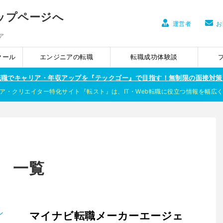
運営者
お
ア
クール
エンジニアの転職
転職成功体験談
ア転職でキャリア・年収アップを『テックゴー』で目指す！無制限の面接対策
ア・クリエイター特化サイト『転スト』は、IT・Web転職に役立つ情報を幅広
」 一覧
マイナビ転職メーカーエージェ