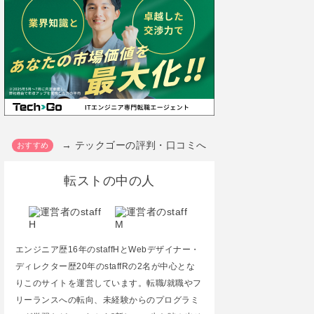
→ テックゴーの評判・口コミへ
転ストの中の人
エンジニア歴16年のstaffHとWebデザイナー・
ディレクター歴20年のstaffRの2名が中心とな
りこのサイトを運営しています。転職/就職やフ
リーランスへの転向、未経験からのプログラミ