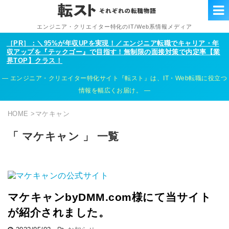
エンジニア・クリエイター特化のIT/Web系情報メディア
［PR］：＼95%が年収UPを実現！／エンジニア転職でキャリア・年
収アップを『テックゴー』で目指す！無制限の面接対策で内定率【業
界TOP】クラス！
エンジニア・クリエイター特化サイト『転スト』は、IT・Web転職に役立つ
情報を幅広くお届け。
HOME
>
マケキャン
「 マケキャン 」 一覧
マケキャンbyDMM.com様にて当サイト
が紹介されました。