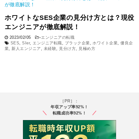
ホワイトなSES企業の見分け方とは？現役
エンジニアが徹底解説！
2023/02/05
-
エンジニアの転職
SES
,
SIer
,
エンジニア転職
,
ブラック企業
,
ホワイト企業
,
優良企
業
,
新人エンジニア
,
未経験
,
見分け方
,
見極め方
［PR］：
年収アップ率92%！
転職成功率92%！