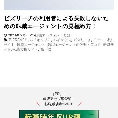
ビズリーチの利用者による失敗しないた
めの転職エージェントの見極め方！
2023/07/12
-
転職エージェントとは
BIZREACH
,
ハイキャリア
,
ハイクラス
,
ビズリーチ
,
口コミ
,
求人
サイト
,
転職エージェント
,
転職エージェントの評判・口コミ
,
転職サ
イト
,
転職支援サイト
,
高年収
［PR］：
年収アップ率92%！
転職成功率92%！