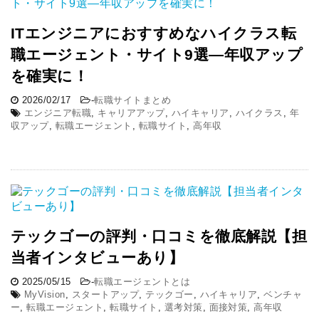
ITエンジニアにおすすめなハイクラス転
職エージェント・サイト9選―年収アップ
を確実に！
2026/02/17
-
転職サイトまとめ
エンジニア転職
,
キャリアアップ
,
ハイキャリア
,
ハイクラス
,
年
収アップ
,
転職エージェント
,
転職サイト
,
高年収
テックゴーの評判・口コミを徹底解説【担
当者インタビューあり】
2025/05/15
-
転職エージェントとは
MyVision
,
スタートアップ
,
テックゴー
,
ハイキャリア
,
ベンチャ
ー
,
転職エージェント
,
転職サイト
,
選考対策
,
面接対策
,
高年収