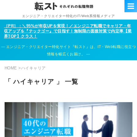
エンジニア・クリエイター特化のIT/Web系情報メディア
［PR］：＼95%が年収UPを実現！／エンジニア転職でキャリア・年
収アップを『テックゴー』で目指す！無制限の面接対策で内定率【業
界TOP】クラス！
エンジニア・クリエイター特化サイト『転スト』は、IT・Web転職に役立つ
情報を幅広くお届け。
HOME
>
ハイキャリア
「 ハイキャリア 」 一覧