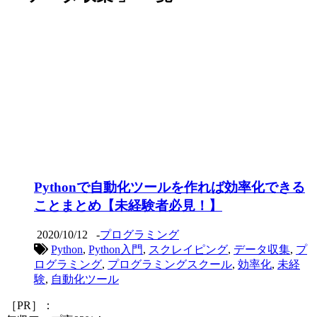
Pythonで自動化ツールを作れば効率化できる
ことまとめ【未経験者必見！】
2020/10/12
-
プログラミング
Python
,
Python入門
,
スクレイピング
,
データ収集
,
プ
ログラミング
,
プログラミングスクール
,
効率化
,
未経
験
,
自動化ツール
［PR］：