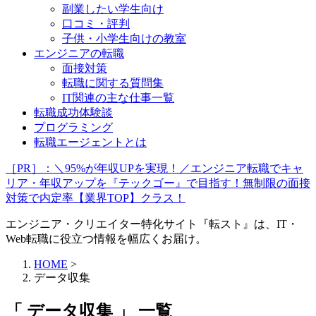
副業したい学生向け
口コミ・評判
子供・小学生向けの教室
エンジニアの転職
面接対策
転職に関する質問集
IT関連の主な仕事一覧
転職成功体験談
プログラミング
転職エージェントとは
［PR］：＼95%が年収UPを実現！／エンジニア転職でキャ
リア・年収アップを『テックゴー』で目指す！無制限の面接
対策で内定率【業界TOP】クラス！
エンジニア・クリエイター特化サイト『転スト』は、IT・
Web転職に役立つ情報を幅広くお届け。
HOME
>
データ収集
「 データ収集 」 一覧