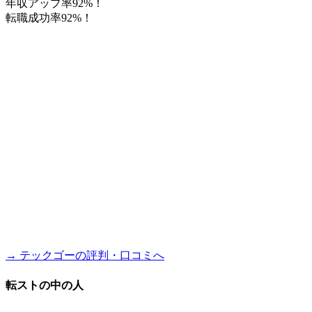
年収アップ率92%！
転職成功率92%！
→ テックゴーの評判・口コミへ
転ストの中の人