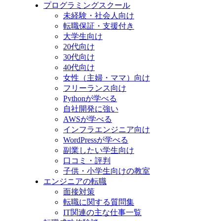
プログラミングスクール
未経験・社会人向け
転職保証・支援付き
大学生向け
20代向け
30代向け
40代向け
女性（主婦・ママ）向け
フリーランス向け
Pythonが学べる
自社開発に強い
AWSが学べる
インフラエンジニア向け
WordPressが学べる
副業したい学生向け
口コミ・評判
子供・小学生向けの教室
エンジニアの転職
面接対策
転職に関する質問集
IT関連の主な仕事一覧