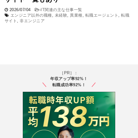
2026/07/04
-
IT関連の主な仕事一覧
エンジニア以外の職種
,
未経験
,
異業種
,
転職エージェント
,
転職
サイト
,
非エンジニア
［PR］：
年収アップ率92%！
転職成功率92%！