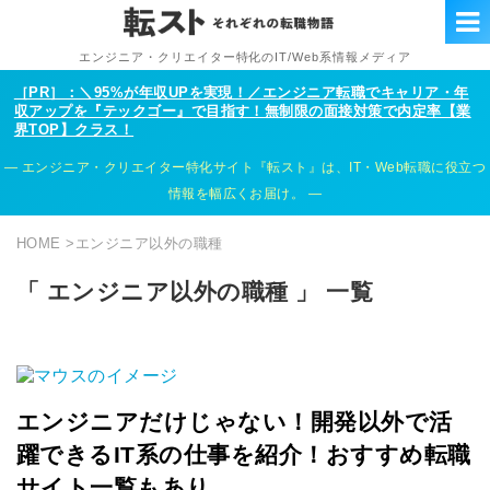
エンジニア・クリエイター特化のIT/Web系情報メディア
［PR］：＼95%が年収UPを実現！／エンジニア転職でキャリア・年
収アップを『テックゴー』で目指す！無制限の面接対策で内定率【業
界TOP】クラス！
エンジニア・クリエイター特化サイト『転スト』は、IT・Web転職に役立つ
情報を幅広くお届け。
HOME
>
エンジニア以外の職種
「 エンジニア以外の職種 」 一覧
エンジニアだけじゃない！開発以外で活
躍できるIT系の仕事を紹介！おすすめ転職
サイト一覧もあり