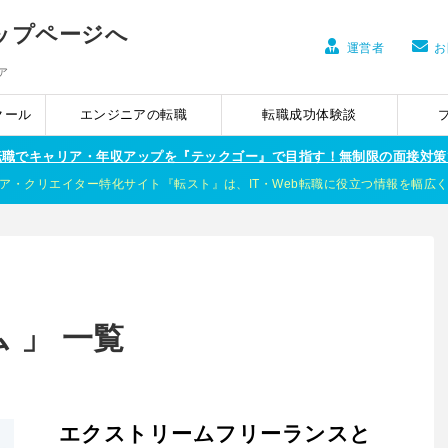
運営者
お
ア
クール
エンジニアの転職
転職成功体験談
ア転職でキャリア・年収アップを『テックゴー』で目指す！無制限の面接対策
ア・クリエイター特化サイト『転スト』は、IT・Web転職に役立つ情報を幅広
 」 一覧
エクストリームフリーランスと