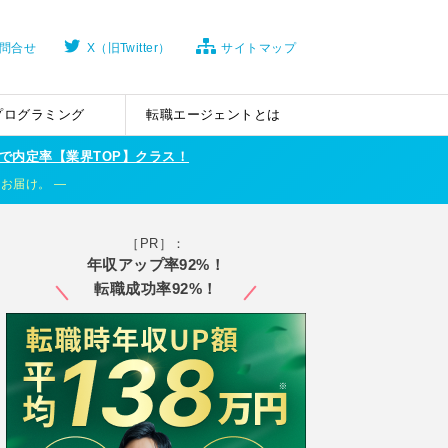
問合せ
X（旧Twitter）
サイトマップ
プログラミング
転職エージェントとは
で内定率【業界TOP】クラス！
くお届け。
［PR］：
年収アップ率92%！
転職成功率92%！