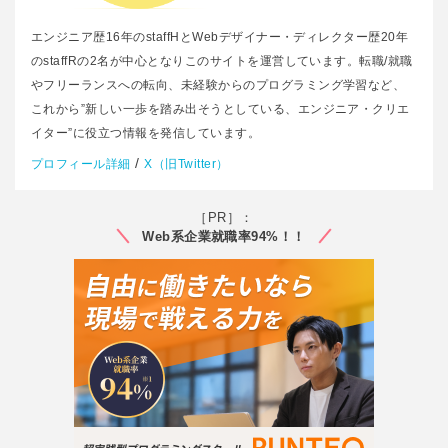
エンジニア歴16年のstaffHとWebデザイナー・ディレクター歴20年
のstaffRの2名が中心となりこのサイトを運営しています。転職/就職
やフリーランスへの転向、未経験からのプログラミング学習など、
これから”新しい一歩を踏み出そうとしている、エンジニア・クリエ
イター”に役立つ情報を発信しています。
/
プロフィール詳細
X（旧Twitter）
［PR］：
Web系企業就職率94%！！