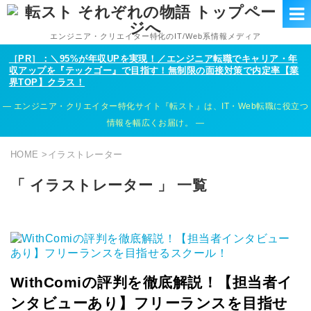
エンジニア・クリエイター特化のIT/Web系情報メディア
［PR］：＼95%が年収UPを実現！／エンジニア転職でキャリア・年
収アップを『テックゴー』で目指す！無制限の面接対策で内定率【業
界TOP】クラス！
エンジニア・クリエイター特化サイト『転スト』は、IT・Web転職に役立つ
情報を幅広くお届け。
HOME
>
イラストレーター
「 イラストレーター 」 一覧
WithComiの評判を徹底解説！【担当者イ
ンタビューあり】フリーランスを目指せ