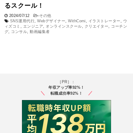
るスクール！
2024/07/12
-
その他
SNS運用代行
,
Webデザイナー
,
WithComi
,
イラストレーター
,
ウ
ィズコミ
,
エンジニア
,
オンラインスクール
,
クリエイター
,
コーチン
グ
,
コンサル
,
動画編集者
［PR］：
年収アップ率92%！
転職成功率92%！